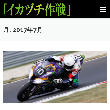
コ
ン
メニュー
テ
ン
ツ
へ
月:
2017年7月
ス
キ
ッ
プ