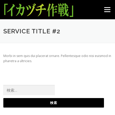
コ
ン
メニュー
テ
ン
ツ
へ
SERVICE TITLE #2
ス
キ
ッ
プ
Morbi in sem quis dui placerat ornare. Pellentesque odio nisi euismod in
pharetra a ultricies.
検
索: