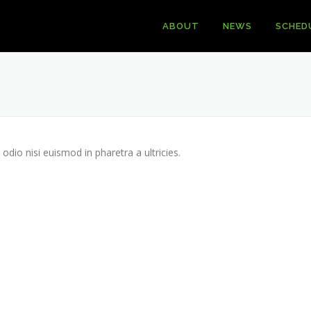
ABOUT
NEWS
SCHED
odio nisi euismod in pharetra a ultricies.