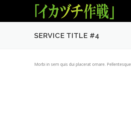
コ
ン
テ
ン
ツ
SERVICE TITLE #4
へ
ス
キ
ッ
プ
Morbi in sem quis dui placerat ornare. Pellentesque 