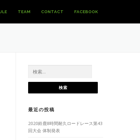
ULE
TEAM
CONTACT
FACEBOOK
検
索:
最近の投稿
2020鈴鹿8時間耐久ロードレース第43
回大会 体制発表